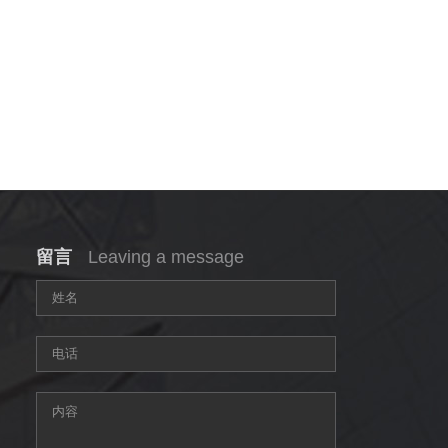
留言
Leaving a message